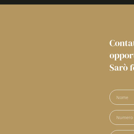
Contat
oppor
Sarò f