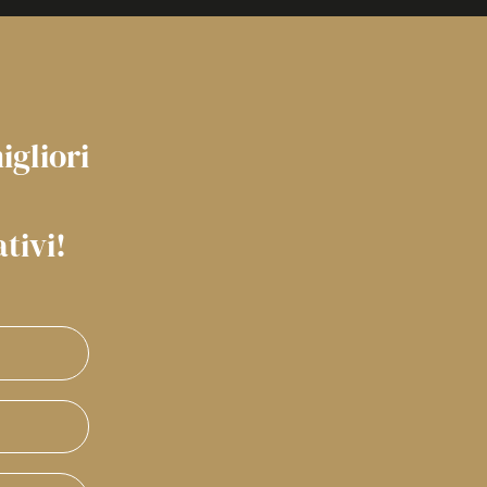
igliori
ativi!