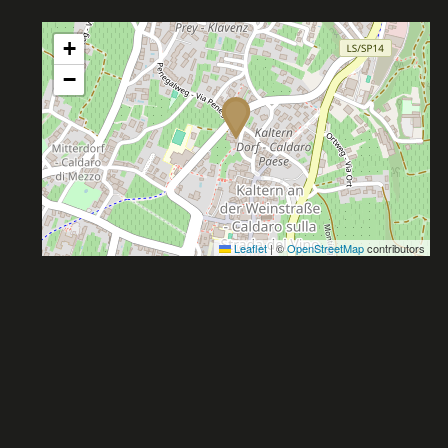
+
−
Leaflet
|
©
OpenStreetMap
contributors