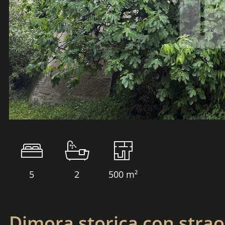
5
2
500 m²
Dimora storica con strao